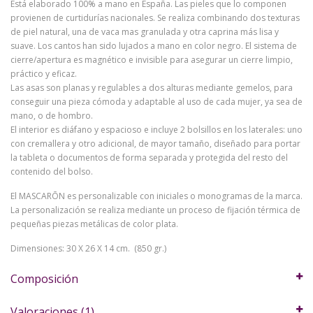
Está elaborado 100% a mano en España. Las pieles que lo componen
provienen de curtidurías nacionales. Se realiza combinando dos texturas
de piel natural, una de vaca mas granulada y otra caprina más lisa y
suave. Los cantos han sido lujados a mano en color negro. El sistema de
cierre/apertura es magnético e invisible para asegurar un cierre limpio,
práctico y eficaz.
Las asas son planas y regulables a dos alturas mediante gemelos, para
conseguir una pieza cómoda y adaptable al uso de cada mujer, ya sea de
mano, o de hombro.
El interior es diáfano y espacioso e incluye 2 bolsillos en los laterales: uno
con cremallera y otro adicional, de mayor tamaño, diseñado para portar
la tableta o documentos de forma separada y protegida del resto del
contenido del bolso.
El MASCARŌN es personalizable con iniciales o monogramas de la marca.
La personalización se realiza mediante un proceso de fijación térmica de
pequeñas piezas metálicas de color plata.
Dimensiones: 30 X 26 X 14 cm. (850 gr.)
Composición
Valoraciones (1)